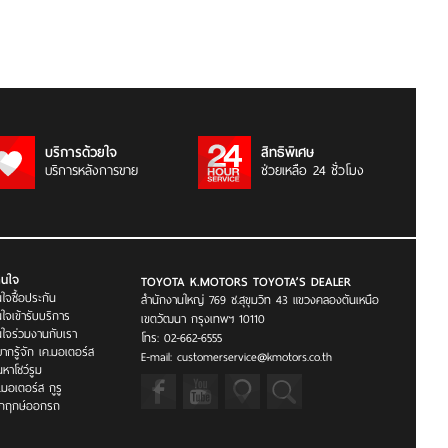
บริการด้วยใจ
สิทธิพิเศษ
บริการหลังการขาย
ช่วยเหลือ 24 ชั่วโมง
่สนใจ
TOYOTA K.MOTORS TOYOTA’S DEALER
ใจซื้อประกัน
สำนักงานใหญ่ 769 ซ.สุขุมวิท 43 แขวงคลองตันเหนือ
ใจเข้ารับบริการ
เขตวัฒนา กรุงเทพฯ 10110
ใจร่วมงานกับเรา
โทร: 02-662-6555
ากรู้จัก เค.มอเตอร์ส
E-mail: customerservice@kmotors.co.th
นหาโชว์รูม
.มอเตอร์ส กูรู
็กฤกษ์ออกรถ