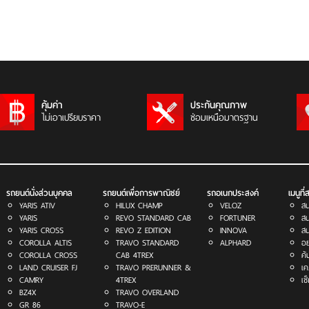
คุ้มค่า
ประกันคุณภาพ
ไม่เอาเปรียบราคา
ซ่อมเหนือมาตรฐาน
รถยนต์นั่งส่วนบุคคล
รถยนต์เพื่อการพาณิชย์
รถอเนกประสงค์
เมนูที
YARIS ATIV
HILUX CHAMP
VELOZ
สน
YARIS
REVO STANDARD CAB
FORTUNER
สน
YARIS CROSS
REVO Z EDITION
INNOVA
สน
COROLLA ALTIS
TRAVO STANDARD
ALPHARD
อย
COROLLA CROSS
CAB 4TREX
ค้
LAND CRUISER FJ
TRAVO PRERUNNER &
เค
CAMRY
4TREX
เช
BZ4X
TRAVO OVERLAND
GR 86
TRAVO-E