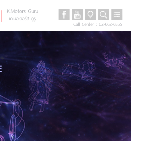
K.Motors Guru
เค.มอเตอร์ส กูรู
Call Center : 02-662-6555
Promotions
โปรโมชั่น
Auto Reviews
รีวิวรถยนต์
News & Events
ข่าวและกิจกรรม
K.Motors Privileges
สิทธิพิเศษ
Privacy & Security Policy
นโยบายความเป็นส่วนตัว