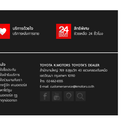
บริการด้วยใจ
สิทธิพิเศษ
บริการหลังการขาย
ช่วยเหลือ 24 ชั่วโมง
่สนใจ
TOYOTA K.MOTORS TOYOTA’S DEALER
ใจซื้อประกัน
สำนักงานใหญ่ 769 ซ.สุขุมวิท 43 แขวงคลองตันเหนือ
ใจเข้ารับบริการ
เขตวัฒนา กรุงเทพฯ 10110
ใจร่วมงานกับเรา
โทร: 02-662-6555
ากรู้จัก เค.มอเตอร์ส
E-mail: customerservice@kmotors.co.th
นหาโชว์รูม
.มอเตอร์ส กูรู
็กฤกษ์ออกรถ