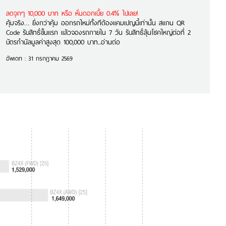
ลดจุกๆ 10,000 บาท หรือ หั่นดอกเบี้ย 0.4% ไปเลย!
คุ้มจริง… ยิ่งกว่าคุ้ม ออกรถใหม่ทั้งทีต้องแคมเปญนี้เท่านั้น สแกน QR
Code รับสิทธิ์ขั้นแรก แล้วจองรถภายใน 7 วัน รับสิทธิ์ลุ้นโชคใหญ่ต่อที่ 2
บัตรกำนัลมูลค่าสูงสุด 100,000 บาท...อ่านต่อ
อัพเดท : 31 กรกฎาคม 2569