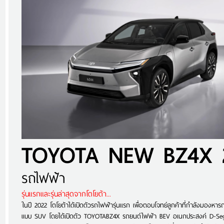
รถไฟฟ้า
รุ่นแรกและรุ่นล่าสุดจากโตโยต้า...
ในปี 2022 โตโยต้าได้เปิดตัวรถไฟฟ้ารุ่นแรก เพื่อตอบโจทย์ลูกค้าที่กำลังมองหา
แบบ SUV โดยได้เปิดตัว TOYOTABZ4X รถยนต์ไฟฟ้า BEV อเนกประสงค์ D-Se