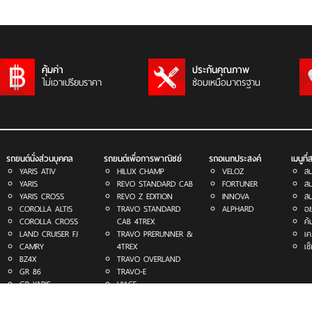
คุ้มค่า
ประกันคุณภาพ
ไม่เอาเปรียบราคา
ซ่อมเหนือมาตรฐาน
รถยนต์นั่งส่วนบุคคล
รถยนต์เพื่อการพาณิชย์
รถอเนกประสงค์
เมนูที
YARIS ATIV
HILUX CHAMP
VELOZ
สน
YARIS
REVO STANDARD CAB
FORTUNER
สน
YARIS CROSS
REVO Z EDITION
INNOVA
สน
COROLLA ALTIS
TRAVO STANDARD
ALPHARD
อย
COROLLA CROSS
CAB 4TREX
ค้
LAND CRUISER FJ
TRAVO PRERUNNER &
เค
CAMRY
4TREX
เช
BZ4X
TRAVO OVERLAND
GR 86
TRAVO-E
GR YARIS
HIACE
GR COROLLA
COMMUTER
GR SUPRA
MAJESTY