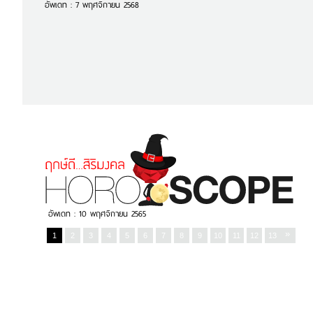
อัพเดท : 7 พฤศจิกายน 2568
“เคล็ด” ขับรถออกจากโชว์รูมให้เดินทางปล
มรถใหม่” 1.พาน
ขับรถชนกล่อง…. เริ่มจากวันแรกที่ออกรถกัน
ครับ หลายคนอ […]...
อ่านต่อ
อัพเดท : 10 พฤศจิกายน 2565
»