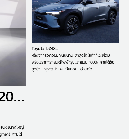
Toyota bZ4X...
หลังจากรอคอยมาเนิ่นนาน ล่าสุดโตโยต้าก็เผยโฉม
พร้อมราคารถยนต์ไฟฟ้ารุ่นแรกแบบ 100% ภายใต้ชื่อ
สุดล้ำ Toyota bZ4X กับคอนเ...
อ่านต่อ
TOYOTA NEW BZ4X 2025
รถยนต์ขนาดใหญ่
gment ภายใต้