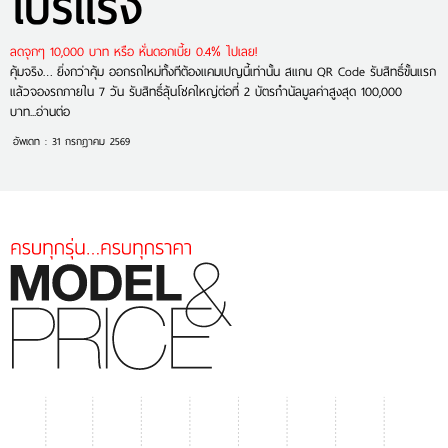
โปรแรง
ลดจุกๆ 10,000 บาท หรือ หั่นดอกเบี้ย 0.4% ไปเลย!
คุ้มจริง… ยิ่งกว่าคุ้ม ออกรถใหม่ทั้งทีต้องแคมเปญนี้เท่านั้น สแกน QR Code รับสิทธิ์ขั้นแรก
แล้วจองรถภายใน 7 วัน รับสิทธิ์ลุ้นโชคใหญ่ต่อที่ 2 บัตรกำนัลมูลค่าสูงสุด 100,000
บาท...อ่านต่อ
อัพเดท : 31 กรกฎาคม 2569