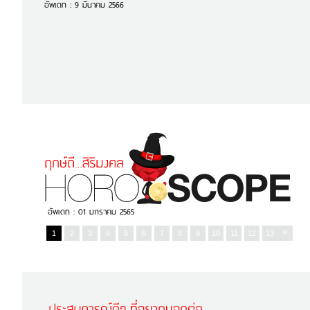
อัพเดท : 9 มีนาคม 2566
“เคล็ด” ขับรถออกจากโชว์รูมให้เดินทางปล
มรถใหม่” 1.พาน
ขับรถชนกล่อง…. เริ่มจากวันแรกที่ออกรถกัน
ครับ หลายคนอ […]...
อ่านต่อ
อัพเดท : 01 มกราคม 2565
»