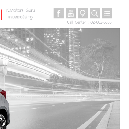
K.Motors Guru
เค.มอเตอร์ส กูรู
Call Center : 02-662-6555
Promotions
โปรโมชั่น
Auto Reviews
รีวิวรถยนต์
News & Events
ข่าวและกิจกรรม
K.Motors Privileges
สิทธิพิเศษ
Privacy & Security Policy
นโยบายความเป็นส่วนตัว