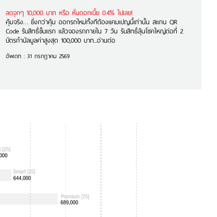
ลดจุกๆ 10,000 บาท หรือ หั่นดอกเบี้ย 0.4% ไปเลย!
คุ้มจริง… ยิ่งกว่าคุ้ม ออกรถใหม่ทั้งทีต้องแคมเปญนี้เท่านั้น สแกน QR
Code รับสิทธิ์ขั้นแรก แล้วจองรถภายใน 7 วัน รับสิทธิ์ลุ้นโชคใหญ่ต่อที่ 2
บัตรกำนัลมูลค่าสูงสุด 100,000 บาท...อ่านต่อ
อัพเดท : 31 กรกฎาคม 2569