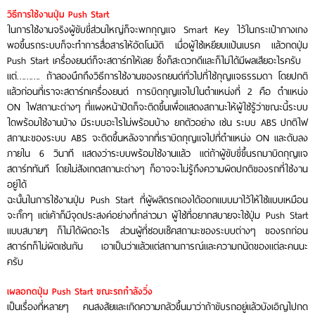
วิธีการใช้งานปุ่ม Push Start
ในการใช้งานจริงผู้ขับขี่ส่วนใหญ่ก็จะพกกุญแจ Smart Key ไว้ในกระเป๋ากางเกง
พอขึ้นรถระบบก็จะทำการสื่อสารให้อัตโนมัติ เมื่อผู้ใช้เหยียบแป้นเบรค แล้วกดปุ่ม
Push Start เครื่องยนต์ก็จะสตาร์ทให้เลย ซึ่งก็สะดวกดีและก็ไม่ได้มีผลเสียอะไรครับ
แต่………. ถ้าลองนึกถึงวิธีการใช้งานของรถยนต์ทั่วไปที่ใช้กุญแจธรรมดา โดยปกติ
แล้วก่อนที่เราจะสตาร์ทเครื่องยนต์ การบิดกุญแจไปในตำแหน่งที่ 2 คือ ตำแหน่ง
ON ไฟสถานะต่างๆ ที่แผงหน้าปัดก็จะติดขึ้นเพื่อแสดงสถานะให้ผู้ใช้รู้ว่าขณะนี้ระบบ
ใดพร้อมใช้งานบ้าง มีระบบอะไรไม่พร้อมบ้าง ยกตัวอย่าง เช่น ระบบ ABS ปกติไฟ
สถานะของระบบ ABS จะติดขึ้นหลังจากที่เราบิดกุญแจไปที่ตำแหน่ง ON และดับลง
ภายใน 6 วินาที แสดงว่าระบบพร้อมใช้งานแล้ว แต่ถ้าผู้ขับขี่ขึ้นรถมาบิดกุญแจ
สตาร์ททันที โดยไม่สังเกตสถานะต่างๆ ก็อาจจะไม่รู้ถึงความผิดปกติของรถที่ใช้งาน
อยู่ได้
ฉะนั้นในการใช้งานปุ่ม Push Start ที่ผู้ผลิตรถเองได้ออกแบบมาไว้ให้ใช้แบบเหมือน
จะกั๊กๆ แต่เค้าก็มีจุดประสงค์อย่างที่กล่าวมา ผู้ใช้ที่อยากสบายจะใช้ปุ่ม Push Start
แบบสบายๆ ก็ไม่ได้ผิดอะไร ส่วนผู้ที่ชอบเช็คสถานะของระบบต่างๆ ของรถก่อน
สตาร์ทก็ไม่ผิดเช่นกัน เอาเป็นว่าแล้วแต่สถานการณ์และความถนัดของแต่ละคนนะ
ครับ
เผลอกดปุ่ม Push Start ขณะรถกำลังวิ่ง
เป็นเรื่องที่หลายๆ คนสงสัยและเกิดความกลัวขึ้นมาว่าถ้าขับรถอยู่แล้วบังเอิญไปกด