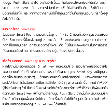
โดนปุ่ม Push Start เข้าให้ จะเกิดอะไรขึ้น… ไม่ต้องสงสัยและกังวลไปครับ เพราะ
ระบบ Pust Start นี้ หากใครไปกดในขณะขับขี่ยังไงรถก็ไม่ดับ ซึ่งก็เป็นระบบ
ป้องกันที่มีมาให้ และแตกต่างจากรถยนต์ที่ใช้กุญแจทั่วไปที่บิดกุญแจขณะที่รถวิ่งอยู่
ยังไงก็ดับครับ
แบตเตอรี่ของ Smart Key
ในตัวของ Smart Key จะมีแบตเตอรี่อยู่ จะ 1 หรือ 2 ก้อนก็แล้วแต่รุ่นของรถยนต์
นั้นๆ ซึ่งแบตเตอรี่นี้จะใช้งานอยู่ 2 ส่วน คือ ใช้ Lock/Unlock ประตูทุกบานโดยการ
กดที่รีโมทกุญแจรถ อีกส่วนของการใช้งาน คือ ใช้เป็นแหล่งพลังงานในการสื่อสาร
กับรถยนต์เมื่อเข้าไปภายในรถและจะใช้งานปุ่ม Push Start นั่นเอง
แล้วถ้าแบตเตอรี่ Smart Key หมดประจุล่ะ?
หากใช้งานไปแล้วแบตเตอรี่ Smart Key เกิดหมดประจุ เสื่อมสภาพหรือถึงอายุไข
ของแบตเตอรี่ ก็ไม่ต้องกังวลอะไร เพราะในตัวของกุญแจ Smart Key จะมีกุญแจ
ดอกเล็กเสียบซ่อนอยู่ข้างๆ ซึ่งหลายคนอาจไม่เคยสังเกตว่ามี แล้วพอเกิดอาการ
Lock/Unlock ก็เริ่มวิตกว่าจะเปิดรถได้ยังไง ไอ้เจ้ากุญแจดอกเล็กนี้จะทำหน้าที่เพื่อให้
ผู้ใช้รถไขประตูเข้าไปในรถได้ พอเข้ารถได้แล้วเรื่องสตาร์ทรถเพื่อใช้งาน ก็เพียงแค่นำ
ตัวกุญแจ Smart Key เข้าไปทาบใกล้กับปุ่ม Push Start จากนั้นก็เหยียบแป้นเบรค
ค้างไว้ แล้วกดปุ่มเพื่อสตาร์ทได้เลย เมื่อเครื่องติดวิ่งได้ก็เข้าศูนย์บริการโตโยต้า เพื่อ
เปลี่ยนแบตเตอรี่ของกุญแจ Smart Key ได้เลยครับ