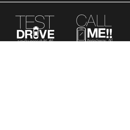
รถยนต์นั่งส่วนบุคคล
รถยนต์เพื่อการพาณิชย์
รถอเนกประสงค์
เมนูที่สนใจ
TOYOTA K.MOTORS TOYOTA’S DEALER
สำนักงานใหญ่ 769 ซ.สุขุมวิท 43 แขวงคลองตัน
เหนือ เขตวัฒนา กรุงเทพฯ 10110
โทร: 02-662-6555
E-mail: customerservice@kmotors.co.th