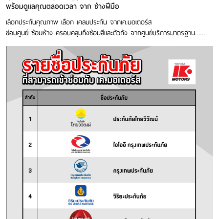
พร้อมดูแลคุณตลอดเวลา จาก ช่างฝีมือ
เลือกประกันคุณภาพ เลือก เคลมประกัน จากเค.มอเตอร์ส
ซ่อมศูนย์ ซ่อมห้าง ครอบคลุมถึงซ่อมสีและตัวถัง จากศูนย์บริการมาตรฐาน……