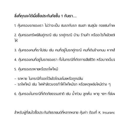
สิ่งที่คุณจะได้เมื่อซื้อประกันภัยชั้น 1 กับเรา….
1. คุ้มครองรถของเรา ไม่ว่าจะเป็น ชนรถกับรถ ชนเสา ชนสุนัข ถอยชนกำแพง 
2. คุ้มครองทรัพย์สินคู่กรณี เช่น รถคู่กรณี บ้าน ร้านค้า หรืออะไรก็แล้วแต
ให้
3. คุ้มครองคนที่เราไปชน เช่น คนที่อยู่ในรถคู่กรณี คนที่เดินข้างถนน หากเ
4. คุ้มครองคนที่อยู่ในรถของเรา ทั้งในกรณีที่เกิดการเสียชีวิต หรือบาดเจ็บ
5. คุ้มครองรถหายหรือรถไฟไหม้
– รถหาย ในกรณีที่จอดไว้แล้วโดนขโมยหรือถูกปล้น
– รถไฟไหม้ เช่น ไฟฟ้าลัดวงจรทำให้ไฟไหม้รถ หรือเหตุเพลิงไหม้ต่าง ๆ
6. คุ้มครองในกรณีที่เกิดภัยธรรมชาติ เช่น น้ำท่วม ลูกเห็บ พายุ ฯลฯ ที่ส่
สำหรับผู้ที่สนใจซื้อประกันภัยรถยนต์ที่หลากหลาย คุ้มค่า ต้องที่ K. Insuran