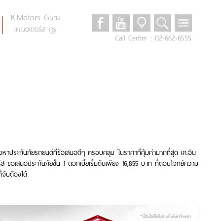
K.Motors Guru
เค.มอเตอร์ส กูรู
Call Center : 02-662-6555
Promotions
โปรโมชั่น
Auto Reviews
รีวิวรถยนต์
News & Events
ข่าวและกิจกรรม
K.Motors Privileges
สิทธิพิเศษ
าประกันภัยรถยนต์ที่ข้อเสนอดีๆ ครอบคลุม ในราคาที่คุ้มค่ามากที่สุด เค.อิน
Privacy & Security Policy
์ส ขอเสนอประกันภัยชั้น 1 ดอกเบี้ยเริ่มต้นเพียง 16,855 บาท ที่ตอบโจทย์ความ
นโยบายความเป็นส่วนตัว
่จับต้องได้