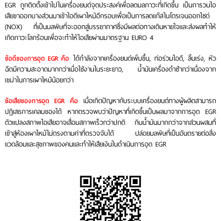
EGR ถูกติดตั้งเข้าไปในเครื่องยนต์จุดประสงค์เพื่อลดมลภาวะที่เกิดขึ้น เป็นการวนไอ
เสียขาออกบางส่วนมาเข้าไอดีเผาไหม้อีกรอบเพื่อเป็นการลดแก๊สไนโตรเจนออกไซด์
(NOX) ที่เป็นมลพิษที่จะออกสู่บรรยากาศซึ่งมีผลต่อทางเดินหายใจและส่งผลทำให้
เกิดภาวะโลกร้อนเพื่อจะทำให้ไอเสียผ่านมาตรฐาน EURO 4
ได้กำลังจากเครื่องยนต์เพิ่มขึ้น, ท่อร่วมไอดี, ลิ้นเร่ง, หัว
ข้อดีของการอุด EGR คือ
ฉีดมีความสะอาดมากกว่าเมื่อใช้งานในระยะยาว, น้ำมันเครื่องดำช้ากว่าเนื่องจาก
เขม่าในการเผาไหม้น้อยกว่า
เมื่อเกิดปัญหากับระบบเครื่องยนต์ทางผู้ผลิตสามารถ
ข้อเสียของการอุด EGR คือ
ปฏิเสธการเคลมของได้ หากตรวจพบว่าปัญหาที่เกิดขึ้นเป็นผลมาจากการอุด EGR
ตัวแปลงสภาพไอเสียอาจเสื่อมสภาพเร็วกว่าปกติ กินน้ำมันมากกว่าจากส่วนผสมที่
เข้าสู่ห้องเผาไหม้ไม่ตรงตามค่าที่ตรวจจับได้ ปล่อยมลพิษที่เป็นอันตรายต่อสิ่ง
แวดล้อมและสุขภาพของคนและทำให้เสียเงินในดำเนินการอุด EGR