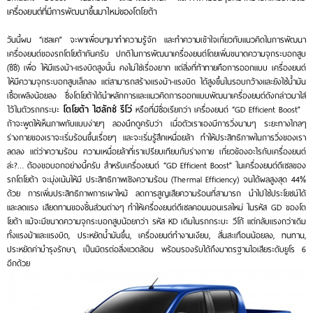
เครื่องยนต์ที่มีการพัฒนาขึ้นมาใหม่ของโตโยต้า
วันนี้ผม “เซลเค” จะพาเพื่อนๆมาทำความรู้จัก และทำความเข้าใจเกี่ยวกับแนวคิดในการพัฒนา
เครื่องยนต์ของรถโตโยต้ากันครับ ปกติในการพัฒนาเครื่องยนต์โดยเพิ่มขนาดความจุกระบอกสูบ
(ซีซี) เพื่อ ให้มีแรงม้า-แรงบิดสูงนั้น คงไม่ใช่เรื่องยาก แต่สิ่งที่ท้าทายคือการออกแบบ เครื่องยนต์
ให้มีความจุกระบอกสูบเล็กลง แต่สามารถสร้างแรงม้า-แรงบิด ได้สูงขึ้นในรอบกว้างและยังใช้น้ำมัน
เชื้อเพลิงน้อยลง ซึ่งโตโยต้าได้นำหลักการและแนวคิดการออกแบบพัฒนาเครื่องยนต์ดังกล่าวมาใส่
โตโยต้า ไฮลักซ์ รีโว่
ไว้ในตัวรถกระบะ
หรือที่มีชื่อเรียกว่า เครื่องยนต์ “GD Efficient Boost”
ถ้าจะพูดให้เห็นภาพกับแบบง่ายๆ ลองนึกดูครับว่า เมื่อตัวเราเองมีการวิ่งนานๆ ระยะทางไกลๆ
ร่างกายของเราจะเริ่มร้อนขึ้นเรื่อยๆ และจะเริ่มรู้สึกเหนื่อยล้า ทำให้ประสิทธิภาพในการวิ่งของเรา
ลดลง แต่ว่าความร้อน ความเหนื่อยล้าที่เราเปรียบเทียบกับร่างกาย เกี่ยวข้องอะไรกับเครื่องยนต์
ล่ะ?… ต้องขอบอกอย่างนี้ครับ สำหรับเครื่องยนต์ “GD Efficient Boost” ในเครื่องยนต์ดีเซลของ
รถโตโยต้า จะมุ่งเน้นให้มี ประสิทธิภาพเชิงความร้อน (Thermal Efficiency) จนได้ผลสูงสุด 44%
ด้วย การเพิ่มประสิทธิภาพการเผาไหม้ ลดการสูญเสียความร้อนที่สามารถ นำไปใช้ประโยชน์ได้
และลดแรง เสียดทานของชิ้นส่วนต่างๆ ทำให้เครื่องยนต์ดีเซลคอมมอนเรลใหม่ ในรหัส GD ของโต
โยต้า แม้จะมีขนาดความจุกระบอกสูบน้อยกว่า รหัส KD เดิมในรถกระบะ วีโก้ แต่กลับแรงกว่าเดิม
ทั้งแรงม้าและแรงบิด, ประหยัดน้ำมันขึ้น, เครื่องยนต์ทำงานเงียบ, สั่นสะเทือนน้อยลง, ทนทาน,
ประหยัดค่าบำรุงรักษา, เป็นมิตรต่อสิ่งแวดล้อม พร้อมรองรับได้ถึงมาตรฐานไอเสียระดับยูโร 6
อีกด้วย