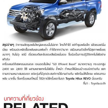
สรุปง่ายๆ
ว่าการผลิตขุมพลังใหญ่และแรงนั้นไม่ยาก ใครก็ทำได้ แต่ทำขุมพลังเล็ก แล้วแรงแต่นิ่ม
เงียบ พร้อมประหยัดเชื้อเพลิงและมลพิษต่ำ ทำได้ยากกว่ามาก เสมือนคนตัวเล็กที่มีสุขภาพแข็งแร
งมากๆ กินไม่จุ แต่มี เรี่ยวแรงดีและขับของเสียน้อยนั่นเอง ซึ่งนับเป็นการปฏิวัติเทคโนโลยีอย่าง
แท้จริง
เครื่องยนต์ดีเซลคอมมอนเรล เจเนอเรชั่นใหม่ “GD Efficient Boost” ขนาดความจุ กระบอกสูบ
2,400 และ 2,800 ซีซี ผสานหลายเทคโนโลยีอัน ล้ำหน้า กำหนดให้มีแรงม้า-แรงบิดต่างกัน แยก
ตามความเหมาะสมของรถ แต่ละรุ่นที่มีจุดประสงค์การใช้งานต่างกัน พลิกโฉมให้เล็กลง แต่แรงทรง
Toyota Hilux REVO
พลัง มากขึ้น ซึ่งเครื่องยนต์ใหม่นี้ ได้มีการใช้ครั้งแรกในรถ
นี่เองครับ
ที่มา : Toyota.co.th