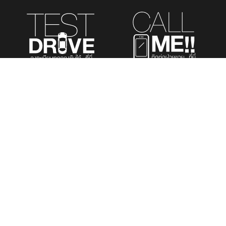
รถยนต์นั่งส่วนบุคคล
รถยนต์เพื่อการพาณิชย์
รถอเนกประสงค์
เมนูที่สนใจ
TOYOTA K.MOTORS TOYOTA’S DEALER
สำนักงานใหญ่ 769 ซ.สุขุมวิท 43 แขวงคลองตัน
เหนือ เขตวัฒนา กรุงเทพฯ 10110
โทร: 02-662-6555
E-mail: customerservice@kmotors.co.th