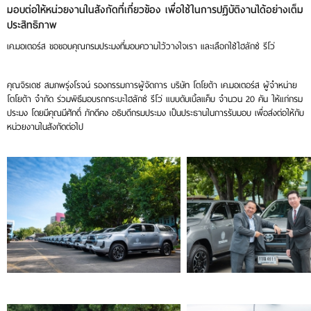
มอบต่อให้หน่วยงานในสังกัดที่เกี่ยวข้อง เพื่อใช้ในการปฎิบัติงานได้อย่างเต็ม
ประสิทธิภาพ
เค.มอเตอร์ส ขอขอบคุณกรมประมงที่มอบความไว้วางใจเรา และเลือกใช้
ไฮลักซ์ รีโว่
คุณจิรเดช สมภพรุ่งโรจน์ รองกรรมการผู้จัดการ บริษัท โตโยต้า เค.มอเตอร์ส ผู้จำหน่าย
โตโยต้า จำกัด ร่วมพิธีมอบรถกระบะไฮลักซ์ รีโว่ แบบดับเบิ้ลแค็บ จำนวน 20 คัน ให้แก่กรม
ประมง โดยมีคุณมีศักดิ์ ภักดีคง อธิบดีกรมประมง เป็นประธานในการรับมอบ เพื่อส่งต่อให้กับ
หน่วยงานในสังกัดต่อไป