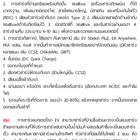
2. การชาร์จที่บ้านเตรียมพร้อมติดตั้ง Wallbox (เครื่องชาร์จติดผนัง) ที่ได้
มาตรฐาน, เพิ่มขนาดมิเตอร์ไฟ, สายไฟขนาดใหญ่, มีสายดิน และเครื่องกันไฟรั่ว
(RDC) 1. เสียบหัวชาร์จเข้ากับรถ (พอร์ต Type 2) 2. เสียบปลายสายอีกด้านเข้ากับ
Wallbox/เต้ารับที่เตรียมไว้ 3. เปิดสวิตช์ที่ Wallbox และเริ่มชาร์จผ่านแอปฯ 4.
ชาร์จข้ามคืน (ประมาณ 6-10 ชม.) เพื่อความสะดวกและถนอมแบตเตอรี่
3. การชาร์จที่สถาณี ใช้แอปฯ ค้นหาสถานี เช่น EV Station PluZ, EA Anywhere,
PEA Volta, Evolt จากนั้นทำการสมัครสมาชิก/เตรียมแอปฯ/บัตรเติมเงิน (มีหัวชาร์จ
หลายแบบ เช่น CCS2, CHAdeMo, GB/T)
4. ขั้นตอน (DC Quick Charge)
1. จอดรถในจุดที่กำหนด
2. เลือกหัวชาร์จให้ตรงกับรถ (ส่วนใหญ่เป็น CCS2)
3. เสียบปลั๊กเข้ากับรถ
4. ผ่านแอปฯ หรือบัตร แตะที่เครื่องเพื่อเริ่มชาร์จ (เลือกประเภท AC/DC และกำลัง
ไฟ).
5. รอจนถึงระดับที่ต้องการ (แนะนำ 20-80%) แล้วกดหยุดชาร์จ จากนั้นถอดสาย
ออกและเก็บเข้าที่
การชาร์จแบตเตอรี่รถ EV สามารถชาร์จที่บ้านซึ่งส่วนมากจะเป็นแบบชาร์จ
สรุป
ช้าและตามสถานที่ให้บริการชาร์จเช่นตามปั้มน้ำมัน,ห้างสรรสินค้าซึ่งจะเป็นแบบชาร์จ
เร็ว สามารถค้นหาสถานีชาร์จผ่านโทรศัพท์ หัวชาร์จที่นิยมใช้ในไทยมี 2 แบบ คือ