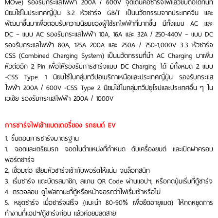
MOve) รองรับกระแสไฟฟ้า 200A / 600V จุดเด่นคือชาร์จไฟแล้วขับต่อได้ทันที
นิยมใช้ในประเทศญี่ปุ่น 3.2 หัวชาร์จ GB/T เป็นนวัตกรรมจากประเทศจีน และ
พัฒนาขึ้นมาเพื่อตอบรับความนิยมของผู้ใช้รถไฟฟ้าที่มากขึ้น มีทั้งแบบ AC และ
DC – แบบ AC รองรับกระแสไฟฟ้า 10A, 16A และ 32A / 250-440V – แบบ DC
รองรับกระแสไฟฟ้า 80A, 125A 200A และ 250A / 750-1,000V 3.3 หัวชาร์จ
CSS (Combined Charging System) เป็นนวัตกรรมที่นำ AC Charging มาเพิ่ม
หัวต่ออีก 2 Pin เพื่อให้รองรับการชาร์จแบบ DC Charging ได้ มีทั้งหมด 2 แบบ
-CSS Type 1 นิยมใช้ในกลุ่มทวีปอเมริกาเหนือและประเทศญี่ปุ่น รองรับกระแส
ไฟฟ้า 200A / 600V -CSS Type 2 นิยมใช้ในกลุ่มทวีปยุโรปและประเทศอื่น ๆ ใน
เอเชีย รองรับกระแสไฟฟ้า 200A / 1000V
การชาร์จไฟเข้าแบตเตอรี่ของ รถยนต์ EV
1. ขั้นตอนการชาร์จมาตรฐาน
1. จอดและเตรียมรถ จอดในตำแหน่งที่กำหนด ดับเครื่องยนต์ และเปิดฝาครอบ
พอร์ตชาร์จ
2. เชื่อมต่อ เสียบหัวชาร์จเข้ากับพอร์ตให้แน่น จนล็อกสนิท
3. เริ่มชาร์จ แตะบัตรสมาชิก, สแกน QR Code ผ่านแอปฯ, หรือกดปุ่มเริ่มที่ตู้ชาร์จ
4. ตรวจสอบ ดูไฟสถานะที่ตู้หรือหน้าจอรถว่าไฟเริ่มเข้าหรือไม่
5. หยุดชาร์จ เมื่อชาร์จเสร็จ (แนะนำ 80-90% เพื่อยืดอายุแบต) ให้กดหยุดการ
ทำงานที่แอปฯ/ตู้ชาร์จก่อน แล้วค่อยปลดสาย