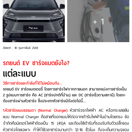
+ 1
อัพเดท : 18 กุมภาพันธ์ 2569
รถยนต์ EV ชาร์จแบตยังไง?
แต่ละแบบ
วิธีการชาร์จและกำลังที่ได้ไม่เหมือนกัน…
รถยนต์ EV ชาร์จแบตเตอรี่ โดยการชาร์จไฟจากภายนอก สามารถแบ่งการชาร์จเป็น
2 รูปแบบการชาร์จ คือ AC (ชาร์จปกติที่บ้าน) และ DC (ชาร์จเร็วตามสถานี) โดยจะ
ต้องชาร์จผ่านหัวชาร์จ ซึ่งประเภทหัวชาร์จมีดังต่อไปนี้…
หัวชาร์จรถไฟฟ้า AC หรือกระแสสลับ
1.หัวชาร์จแบบธรรมดา (Normal Charger)
แบบ Normal Charger คือสายที่ออกแบบให้ต่อจากเต้ารับไฟฟ้าในบ้านโดยตรง ข้อ
จำกัดคือมิเตอร์ไฟฟ้าต้องเป็น 15 (45)A และต้องใช้เต้ารับที่รองรับกับตัวปลั๊กของ
หัวชาร์จโดยเฉพาะ ทำให้ใช้เวลาชาร์จนานกว่า 12-16 ชั่วโมง ถึงจะเต็มความจุของ