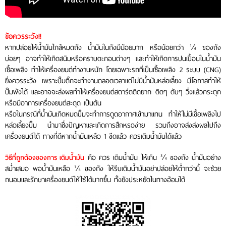
ข้อควรระวัง!!
หากปล่อยให้น้ำมันใกล้หมดถัง น้ำมันในถังมีน้อยมาก หรือน้อยกว่า ¼ ของถัง
บ่อยๆ อาจทำให้เกิดสนิมหรือคราบตะกอนต่างๆ และทำให้เกิดการปนเปื้อนในน้ำมัน
เชื้อเพลิง ทำให้เครื่องยนต์ทำงานหนัก โดยเฉพาะรถที่เป็นเชื้อเพลิง 2 ระบบ (CNG)
ยิ่งควรระวัง เพราะปั๊มติ๊กจะทำงานตลอดเวลาแต่ไม่มีน้ำมันหล่อเลี้ยง มีโอกาสทำให้
ปั๊มพังได้ และอาจจะส่งผลทำให้เครื่องยนต์สตาร์ตติดยาก ติดๆ ดับๆ วิ่งแล้วกระตุก
หรือมีอาการเครื่องยนต์สะดุด เป็นต้น
หรือในกรณีที่น้ำมันเกิดหมดปั๊มจะทำการดูดอากาศเข้ามาแทน ทำให้ไม่มีเชื้อเพลิงไป
หล่อเลี้ยงปั๊ม นำมาซึ่งปัญหาและเกิดการสึกหรอง่าย รวมถึงอาจส่งส่งผลไปถึง
เครื่องยนต์ได้ ทางที่ดีหากน้ำมันเหลือ 1 ขีดแล้ว ควรเติมน้ำมันได้แล้ว
คือ ควร เติมน้ำมัน ให้เกิน ¾ ของถัง น้ำมันอย่าง
วิธีที่ถูกต้องของการ เติมน้ำมัน
สม่ำเสมอ พอน้ำมันเหลือ ¼ ของถัง ให้รีบเติมน้ำมันอย่าปล่อยให้ต่ำกว่านี้ จะช่วย
ถนอมและรักษาเครื่องยนต์ให้ใช้ได้มากขึ้น ทั้งยังประหยัดในทางอ้อมได้