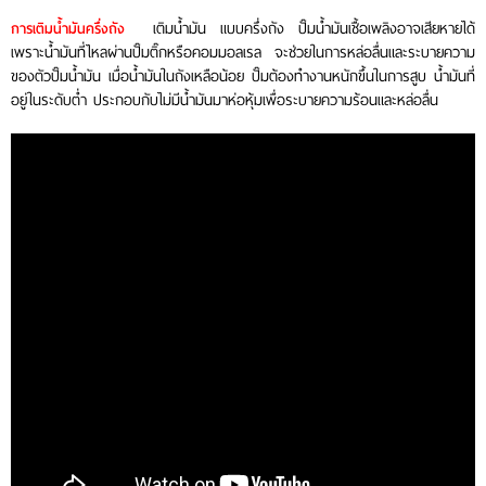
เติมน้ำมัน แบบครึ่งถัง ปั๊มน้ำมันเชื้อเพลิงอาจเสียหายได้
การเติมน้ำมันครึ่งถัง
เพราะน้ำมันที่ไหลผ่านปั๊มติ๊กหรือคอมมอลเรล จะช่วยในการหล่อลื่นและระบายความ
ของตัวปั๊มน้ำมัน เมื่อน้ำมันในถังเหลือน้อย ปั๊มต้องทำงานหนักขึ้นในการสูบ น้ำมันที่
อยู่ในระดับต่ำ ประกอบกับไม่มีน้ำมันมาห่อหุ้มเพื่อระบายความร้อนและหล่อลื่น