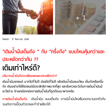
+ 1
อัพเดท : 17 สิงหาคม 2566
“เติมน้ำมันเต็มถัง “ กับ “ครึ่งถัง” แบบไหนคุ้มกว่าและ
ประหยัดกว่ากัน ??
เติมเท่าไหร่ดี?
ปริมาณน้ำมันถึงจะเพียงพอและประหยัดกว่า?
เติมน้ำมันรถยนต์ มากไปก็ไม่ดี น้อยไปก็ไม่ดี แล้วเติมน้ำมันแบบไหน เต็มถังหรือครึ่ง
ถัง เติมอย่างไรให้รถยนต์มีประสิทธิภาพมากที่สุด และข้อควรระวังในการเติมน้ำมันมี
อะไรบ้าง ช่างเคมีเทคนิคการเติมน้ำมันที่ถูกต้องมาฝากครับ
เติมน้ำมัน แบบเต็มถัง อาจมีน้ำมันไหลซึมออกมานอกตัวถัง
การเติมน้ำมันเต็มถัง
จนเกิดการเปื้อนตัวรถและทำร้ายสีรถได้