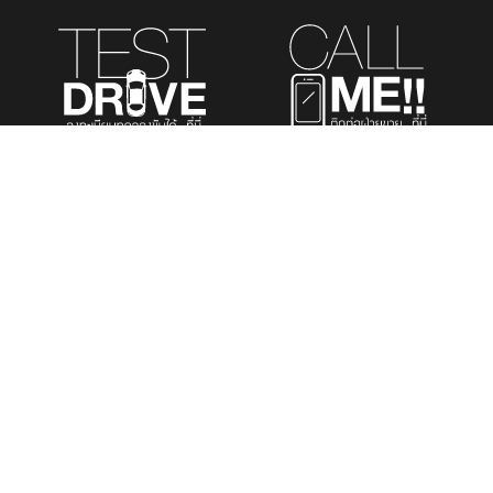
รถยนต์นั่งส่วนบุคคล
รถยนต์เพื่อการพาณิชย์
รถอเนกประสงค์
เมนูที่สนใจ
TOYOTA K.MOTORS TOYOTA’S DEALER
สำนักงานใหญ่ 769 ซ.สุขุมวิท 43 แขวงคลองตัน
เหนือ เขตวัฒนา กรุงเทพฯ 10110
โทร: 02-662-6555
E-mail: customerservice@kmotors.co.th