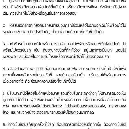
1. ดูแลรักษารถให้อยู่ในสภาพพร้อมใช้งานอยู่เสมอ หากพบว่ามีสิ่งผิดปกติเกิดขึ้น
เช่น มีไฟโชว์เตือนความผิดปกติที่หน้าปัด หรือรถมีอาการเสียง ดังผิดปกติไปจาก
เดิม ควรนำรถไปให้ช่างหรือศูนย์บริการตรวจสอบ
2. เตรียมเอกสารที่เกี่ยวกับรถยนต์และอุปกรณ์ช่วยเหลือในยามฉุกเฉินให้พร้อมไว้ใน
รถเสมอ เช่น เอกสารประกันภัย, สำเนาเล่มทะเบียนและใบขับขี่ เป็นต้น
3. อย่าขับรถในสภาวะที่ไม่พร้อม หากร่างกายไม่พร้อมหรือสภาพจิตใจไม่ปกติ ไม่
พร้อมไม่ควรขับรถ เช่น กินยาบางชนิดที่ทำให้ง่วง, อยู่ในอาการมึนเมา, นอนไม่
เพียงพอ และเมื่ออยู่ในอารมณ์โกรธหรืออารมณ์เศร้าก็ไม่ควรที่จะขับรถ
4. ตรวจสอบสภาพอากาศ ก่อนออกเดินทาง ฝน ลม หมอก ต่างเป็นปัจจัยที่เพิ่ม
ความเสี่ยงและอันตรายในการขับขี่ หากมีการเตรียมตัวเ ตรียมรถให้พร้อมและการ
เผื่อเวลาเอาไว้ ก็จะช่วยลดความเสี่ยงที่จะเกิดขึ้นได้
5. ปรับเบาะที่นั่งให้อยู่ในตำแหน่งสบาย รวมทั้งปรับกระจกต่างๆ ให้สามารถมองเห็น
ทุกอย่างได้ดีที่สุด ผู้ขับขี่จะต้องนั่งในตำแหน่งที่สบาย เพื่อลดการเมื่อยล้าในการเดิน
ทาง และสามารถมองเห็นได้รอบทิศทาง ไม่ว่าจะเป็นกระจกมองหลัง, กระจกมอง
ข้าง, และกระจกหน้าจะต้องสามารถมองเห็นได้ชัดเจนมากที่สุด
6. คาดเข็มขัดนิรภัยทุกครั้งที่ใช้รถ ก่อนสตาร์ตเครื่องยนต์ทุกครั้ง ต้องคาดเข็มขัด