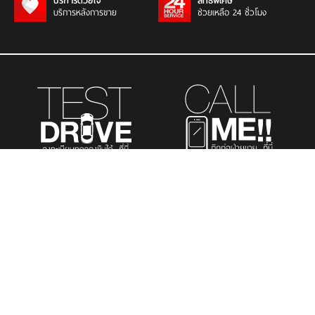
บริการด้วยใจ
สิทธิพิเศษ
บริการหลังการขาย
ช่วยเหลือ 24 ชั่วโมง
รถยนต์นั่งส่วนบุคคล
รถยนต์เพื่อการพาณิชย์
รถอเนกประสงค์
เมนูที่สนใจ
TOYOTA K.MOTORS TOYOTA’S DEALER
สำนักงานใหญ่ 769 ซ.สุขุมวิท 43 แขวงคลองตัน