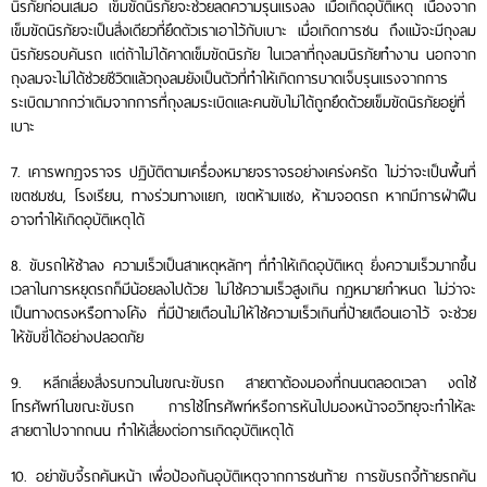
นิรภัยก่อนเสมอ เข็มขัดนิรภัยจะช่วยลดความรุนแรงลง เมื่อเกิดอุบัติเหตุ เนื่องจาก
เข็มขัดนิรภัยจะเป็นสิ่งเดียวที่ยึดตัวเราเอาไว้กับเบาะ เมื่อเกิดการชน ถึงแม้จะมีถุงลม
นิรภัยรอบคันรถ แต่ถ้าไม่ได้คาดเข็มขัดนิรภัย ในเวลาที่ถุงลมนิรภัยทำงาน นอกจาก
ถุงลมจะไม่ได้ช่วยชีวิตแล้วถุงลมยังเป็นตัวที่ทำให้เกิดการบาดเจ็บรุนแรงจากการ
ระเบิดมากกว่าเดิมจากการที่ถุงลมระเบิดและคนขับไม่ได้ถูกยึดด้วยเข็มขัดนิรภัยอยู่ที่
เบาะ
7. เคารพกฎจราจร ปฏิบัติตามเครื่องหมายจราจรอย่างเคร่งครัด ไม่ว่าจะเป็นพื้นที่
เขตชมชน, โรงเรียน, ทางร่วมทางแยก, เขตห้ามแซง, ห้ามจอดรถ หากมีการฝ่าฝืน
อาจทำให้เกิดอุบัติเหตุได้
8. ขับรถให้ช้าลง ความเร็วเป็นสาเหตุหลักๆ ที่ทำให้เกิดอุบัติเหตุ ยิ่งความเร็วมากขึ้น
เวลาในการหยุดรถก็มีน้อยลงไปด้วย ไม่ใช้ความเร็วสูงเกิน กฎหมายกำหนด ไม่ว่าจะ
เป็นทางตรงหรือทางโค้ง ที่มีป้ายเตือนไม่ให้ใช้ความเร็วเกินที่ป้ายเตือนเอาไว้ จะช่วย
ให้ขับขี่ได้อย่างปลอดภัย
9. หลีกเลี่ยงสิ่งรบกวนในขณะขับรถ สายตาต้องมองที่ถนนตลอดเวลา งดใช้
โทรศัพท์ในขณะขับรถ การใช้โทรศัพท์หรือการหันไปมองหน้าจอวิทยุจะทำให้ละ
สายตาไปจากถนน ทำให้เสี่ยงต่อการเกิดอุบัติเหตุได้
10. อย่าขับจี้รถคันหน้า เพื่อป้องกันอุบัติเหตุจากการชนท้าย การขับรถจี้ท้ายรถคัน