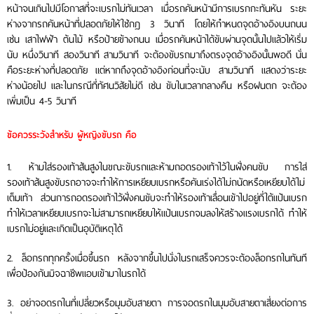
หน้าจนเกินไปมีโอกาสที่จะเบรกไม่ทันเวลา เมื่อรถคันหน้ามีการเบรกกะทันหัน ระยะ
ห่างจากรถคันหน้าที่ปลอดภัยให้ใช้กฎ 3 วินาที โดยให้กำหนดจุดอ้างอิงบนถนน
เช่น เสาไฟฟ้า ต้นไม้ หรือป้ายข้างถนน เมื่อรถคันหน้าได้ขับผ่านจุดนั้นไปแล้วให้เริ่ม
นับ หนึ่งวินาที สองวินาที สามวินาที จะต้องขับรถมาถึงตรงจุดอ้างอิงนั้นพอดี นั่น
คือระยะห่างที่ปลอดภัย แต่หากถึงจุดอ้างอิงก่อนที่จะนับ สามวินาที แสดงว่าระยะ
ห่างน้อยไป และในกรณีที่ทัศนวิสัยไม่ดี เช่น ขับในเวลากลางคืน หรือฝนตก จะต้อง
เพิ่มเป็น 4-5 วินาที
ข้อควรระวังสำหรับ ผู้หญิงขับรถ คือ
1. ห้ามใส่รองเท้าส้นสูงในขณะขับรถและห้ามถอดรองเท้าไว้ในฝั่งคนขับ การใส่
รองเท้าส้นสูงขับรถอาจจะทำให้การเหยียบเบรกหรือคันเร่งได้ไม่ถนัดหรือเหยียบได้ไม่
เต็มเท้า ส่วนการถอดรองเท้าไว้ฝั่งคนขับจะทำให้รองเท้าเลื่อนเข้าไปอยู่ที่ใต้แป้นเบรก
ทำให้เวลาเหยียบเบรกจะไม่สามารถเหยียบให้แป้นเบรกจมลงให้สร้างแรงเบรกได้ ทำให้
เบรกไม่อยู่และเกิดเป็นอุบัติเหตุได้
2. ล็อกรถทุกครั้งเมื่อขึ้นรถ หลังจากขึ้นไปนั่งในรถเสร็จควรจะต้องล็อกรถในทันที
เพื่อป้องกันมิจฉาชีพแอบเข้ามาในรถได้
3. อย่าจอดรถในที่เปลี่ยวหรือมุมอับสายตา การจอดรถในมุมอับสายตาเสี่ยงต่อการ