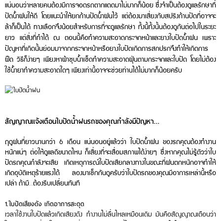
แน่นอนว่าหลายคนต้องมีการจอดรถตากแดดมาไม่มากก็น้อย ซึ่งจำเป็นต้องดูแลรักษาที่
ปัดน้ำฝนให้ดี โดยแนะนำให้ยกก้านปัดน้ำฝนไว้ แต่ต้องมาเสี่ยงกับสปริงก้านปัดที่อาจจะ
ล้าก็เป็นได้ ทางเลือกจึงน้อยสำหรับการที่จะดูแลรักษา ทั้งนี้ทั้งนั้นต้องดูกันต่อไปในระยะ
ยาว แต่สิ่งที่ทำได้ ณ ตอนนี้คือทำความสะอาดกระจกหน้าและยางใบปัดน้ำฝน เพราะ
ปัญหาที่เกิดนั้นย่อมมาจากกระจกหน้าหรือยางใบปัดเกิดการสกปรกจึงทำให้เกิดการ
ฝืด วิธีก็ง่ายๆ เพียงหาผ้าชุบน้ำเช็ดทำความสะอาดฝุ่นตามกระจกและใบปัด โดยไม่ต้อง
ใช้น้ำยาทำความสะอาดใดๆ เพียงเท่านี้อาจจะช่วยท่านได้ไม่มากก็น้อยครับ
สัญญาณแจ้งเตือนใบปัดน้ำฝนรถของคุณกำลังมีปัญหา
…
ฤดูฝนที่ยาวนานกว่า
6
เดือน แน่นอนอยู่แล้วว่า ใบปัดน้ำฝน ของรถคุณต้องทำงาน
หนักแน่ๆ ต่อให้ดูแลดีขนาดไหน ก็เสี่ยงที่จะเสื่อมสภาพได้ง่ายๆ ซึ่งหากคุณไม่รู้ตัวว่าใบ
ปัดรถคุณกำลังจะเสีย เกิดเหตุการณ์ใบปัดเสียกลางทางในขณะที่ฝนตกหนักอาจทำให้
เกิดอุบัติเหตุร้ายแรงได้ ลองมาเช็กกันดูครับว่าใบปัดรถของคุณมีอาการเหล่านี้หรือ
เปล่า ถ้ามี
…
ต้องรีบเปลี่ยนทันที
1.
ใบปัดเสียงดัง เกิดอาการสะดุด
เวลาใช้งานใบปัดแล้วเกิดเสียงดัง ทำงานไม่ลื่นไหลเหมือนเดิม มันคือสัญญาณเตือนว่า