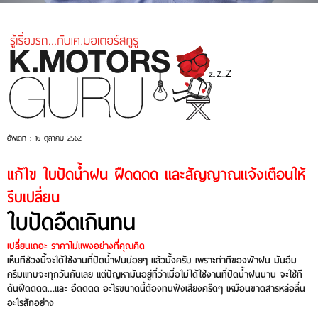
อัพเดท : 16 ตุลาคม 2562
แก้ไข ใบปัดน้ำฝน ฝืดดดด และสัญญาณแจ้งเตือนให้
รีบเปลี่ยน
ใบปัดอืดเกินทน
เปลี่ยนเถอะ ราคาไม่แพงอย่างที่คุณคิด
เห็นทีช่วงนี้จะได้ใช้งานที่ปัดน้ำฝนบ่อยๆ แล้วมั้งครับ เพราะท่าทีของฟ้าฝน มันอึม
ครึมแทบจะทุกวันกันเลย แต่ปัญหามันอยู่ที่ว่าเมื่อไม่ได้ใช้งานที่ปัดน้ำฝนนาน จะใช้ที
ดันฝืดดดด…และ อืดดดด อะไรขนาดนี้ต้องทนฟังเสียงครืดๆ เหมือนขาดสารหล่อลื่น
อะไรสักอย่าง