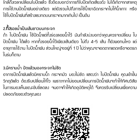
ใกล้ถึงเวลาเปลี่ยนใบปัดแล้ว ซึ่งต้องบอกว่าการที่ใบปัดเกิดเสียงดัง ไม่ได้เกิดจากสาเหตุ
การใช้งานปัดน้ำฝนอย่างเดียว แต่ยังรวมไปถึงการใช้น้ำยาฉีดกระจกไม่ให้น้ำเกาะ หรือ
ใช้ใบปัดน้ำฝนที่สร้างแรงกดบนกระจกมากเกินไป เป็นต้น
ทิ้ง
2.
รอยน้ำเป็นเส้นยาวบนกระจก
ถ้า ใบปัดน้ำฝน ใช้ปัดน้ำแต่ทิ้งร่องลอยน้ำไว้ มันกำลังบ่งบอกว่าคุณควรจะเปลี่ยน ใบ
ปัดน้ำฝน ได้แล้ว หากทิ้งรอยน้ำไว้เพียงเส้นเดียว ไม่ถึง
4-5
เส้น ก็ยังพอทนไหว แต่
อายุการใช้งาน ใบปัดน้ำฝน ส่วนใหญ่จะอยู่ที่
1
ปี ไม่ว่าคุณจะจอดตากแดดหรือจอดรถ
ในร่มก็ตาม
3.
มีคราบน้ำ ปัดแล้วมองกระจกไม่ชัด
อาการปัดน้ำฝนแล้วมีคราบน้ำ กระจกมัว มองไม่ชัด แสดงว่า ใบปัดน้ำฝน คุณเข้าขั้น
วิกฤติแล้ว ต้องรีบเปลี่ยนให้ไว เพราะหากไม่ยอมเปลี่ยนการปัดน้ำฝนจะทำให้ทัศนวิสัย
ในการมองเห็นขณะขับขี่ลดลง จนอาจทำให้เกิดอุบัติเหตุได้ จึงควรรีบเปลี่ยนเผื่อความ
ปลอดภัยของตัวคุณเอง